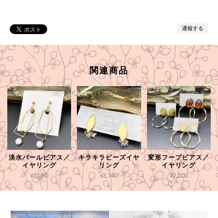
通報する
関連商品
淡水パールピアス／
キラキラビーズイヤ
変形フープピアス／
イヤリング
リング
イヤリング
¥3,080
¥3,740
¥2,200