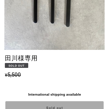
田川様専用
SOLD OUT
5,500
¥
International shipping available
Sold out