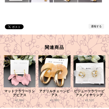
通報する
関連商品
マットフラワーリン
アクリルチェーンピ
ビジューフラワーピ
グピアス
アス
アス／イヤリング
¥2,860
¥1,980
¥3,520