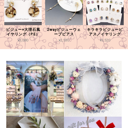
ビジュー×大理石風
2wayビジューウェ
キラキラビジューピ
イヤリング（P.E）
ーブピアス
アス／イヤリング
¥3,080
¥2,530
¥3,520