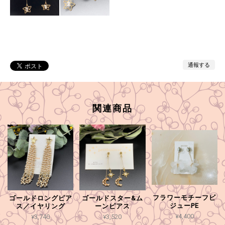
通報する
関連商品
フラワーモチーフビ
ゴールドロングピア
ゴールドスター&ム
ジューPE
ス／イヤリング
ーンピアス
¥4,400
¥3,740
¥3,520