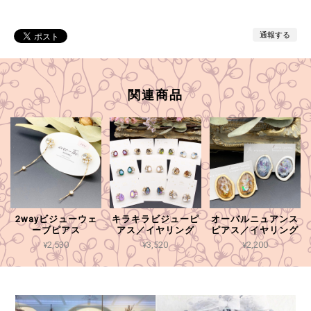
通報する
関連商品
2wayビジューウェ
キラキラビジューピ
オーバルニュアンス
ーブピアス
アス／イヤリング
ピアス／イヤリング
¥2,530
¥3,520
¥2,200