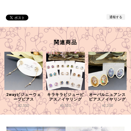
通報する
関連商品
2wayビジューウェ
キラキラビジューピ
オーバルニュアンス
ーブピアス
アス／イヤリング
ピアス／イヤリング
¥2,530
¥3,520
¥2,200